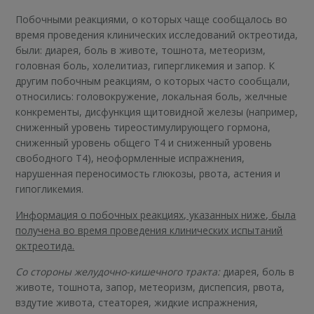
Побочными реакциями, о которых чаще сообщалось во
время проведения клинических исследований октреотида,
были: диарея, боль в животе, тошнота, метеоризм,
головная боль, холелитиаз, гипергликемия и запор. К
другим побочным реакциям, о которых часто сообщали,
относились: головокружение, локальная боль, желчные
конкременты, дисфункция щитовидной железы (например,
сниженный уровень тиреостимулирующего гормона,
сниженный уровень общего T4 и сниженный уровень
свободного T4), неоформленные испражнения,
нарушенная переносимость глюкозы, рвота, астения и
гипогликемия.
Информация о побочных реакциях, указанных ниже, была
получена во время проведения клинических испытаний
октреотида.
Со стороны желудочно-кишечного тракта:
диарея, боль в
животе, тошнота, запор, метеоризм, диспепсия, рвота,
вздутие живота, стеаторея, жидкие испражнения,