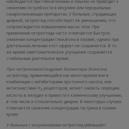
наблюдается при глюкагономах и обычно не приводит к
снижению потребности в инсулине или пероральных
сахароснижающих препаратах. У больных, страдающих
диареей, октреотид способствует ее уменьшению, что
сопровождается повышением массы тела. При
применении октреотида часто отмечается быстрое
снижение концентрации глюкагона в плазме, однако при
длительном лечении этот эффект не сохраняется. В то
же время симптоматическое улучшение сохраняется
стабильным длительное время.
При гастриномах/синдроме Золлингера-Эллисона
октреотид, применяющийся как монотерапия или в
комбинации с ингибиторами протонного насоса, или
антагонистами Н
-рецепторов, может снизить секрецию
2
кислоты в желудке и привести к клиническому улучшению,
в том числе и относительно диареи. В некоторых случаях
отмечается снижение концентрации гастрина в плазме
крови.
У больных с инсулиномами
октреотид уменьшает