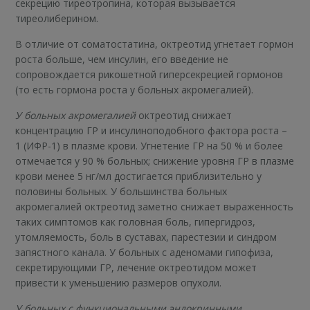
секрецию тиреотропина, которая вызывается
тиреолиберином.
В отличие от соматостатина, октреотид угнетает гормон
роста больше, чем инсулин, его введение не
сопровождается рикошетной гиперсекрецией гормонов
(то есть гормона роста у больных акромегалией).
У больных акромегалией
октреотид снижает
концентрацию ГР и инсулиноподобного фактора роста –
1 (ИФР-1) в плазме крови. Угнетение ГР на 50 % и более
отмечается у 90 % больных; снижение уровня ГР в плазме
крови менее 5 нг/мл достигается приблизительно у
половины больных. У большинства больных
акромегалией октреотид заметно снижает выраженность
таких симптомов как головная боль, гипергидроз,
утомляемость, боль в суставах, парестезии и синдром
запястного канала. У больных с аденомами гипофиза,
секретирующими ГР, лечение октреотидом может
привести к уменьшению размеров опухоли.
У больных с функциональными эндокринными