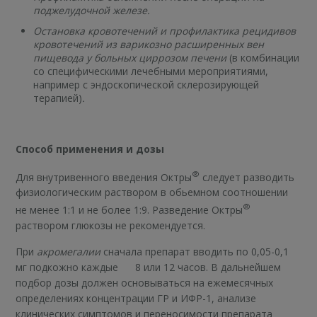
поджелудочной железе.
Остановка кровотечений и профилактика рецидивов
кровотечений из варикозно расширенных вен
пищевода у больных циррозом печени
(в комбинации
со специфическими лечебными мероприятиями,
например с эндоскопической склерозирующей
терапией)
.
Способ применения и дозы
®
Для внутривенного введения Октры
следует разводить
физиологическим раствором в обьемном соотношении
®
не менее 1:1 и не более 1:9. Разведение Октры
раствором глюкозы не рекомендуется.
При
акромегалии
сначала препарат вводить по 0,05-0,1
мг подкожно каждые 8 или 12 часов. В дальнейшем
подбор дозы должен основываться на ежемесячных
определениях концентрации ГР и ИФР-1, анализе
клинических симптомов и переносимости препарата