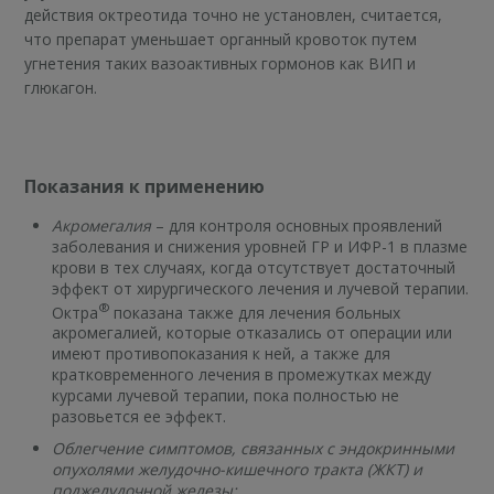
действия октреотида точно не установлен, считается,
что препарат уменьшает органный кровоток путем
угнетения таких вазоактивных гормонов как ВИП и
глюкагон.
Показания к применению
Акромегалия
– для контроля основных проявлений
заболевания и снижения уровней ГР и ИФР-1 в плазме
крови в тех случаях, когда отсутствует достаточный
эффект от хирургического лечения и лучевой терапии.
®
Октра
показана также для лечения больных
акромегалией, которые отказались от операции или
имеют противопоказания к ней, а также для
кратковременного лечения в промежутках между
курсами лучевой терапии, пока полностью не
разовьется ее эффект.
Облегчение симптомов, связанных с эндокринными
опухолями желудочно-кишечного тракта (ЖКТ) и
поджелудочной железы: