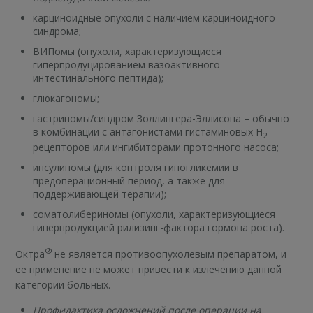
карциноидные опухоли с наличием карциноидного
синдрома;
ВИПомы (опухоли, характеризующиеся
гиперпродуцированием вазоактивного
интестинального пептида);
глюкагономы;
гастриномы/синдром Золлингера-Эллисона – обычно
в комбинации с антагонистами гистаминовых Н
-
2
рецепторов или ингибиторами протонного насоса;
инсулиномы (для контроля гипогликемии в
предоперационный период, а также для
поддерживающей терапии);
соматолибериномы (опухоли, характеризующиеся
гиперпродукцией рилизинг-фактора гормона роста).
®
Октра
не является противоопухолевым препаратом, и
ее применение не может привести к излечению данной
категории больных.
Профилактика осложнений после операции на