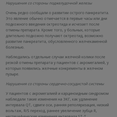
Нарушения со стороны поджелудочной железы
Очень редко сообщали о развитии острого панкреатита.
Это явление обычно отмечается в первые часы или дни
подкожного введения октреотида и исчезает после
отмены препарата. Кроме того, у больных, которые
длительно подкожно получают октреотид, возможно
развитие панкреатита, обусловленного желчекаменной
болезнью.
Наблюдались отдельные случаи желчной колики после
резкой отмены препарата у пациентов с акромегалией, у
которых появились желчные конкременты в желчном
пузыре.
Нарушения со стороны сердечно-сосудистой системы
У пациентов с акромегалией и карциноидным синдромом
наблюдали такие изменения на ЭКГ, как удлинение
интервала QT, сдвиги оси, ранняя реполяризация, низкий
вольтаж, R/S переход, раннее увеличение зубца R,
неспецифические изменения интервала ST-T.