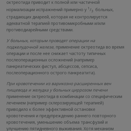
октреотида приводит к полной или частичной
1
нормализации испражнений примерно у
/
больных,
3
страдающих диареей, которая не контролируется
адекватной терапией противомикробными и/или
противодиарейными средствами.
У больных, которым проводят операции на
поджелудочной железе,
применение октреотида во время
операции и после нее снижает частоту типичных
послеоперационных осложнений (например
панкреатических фистул, абсцессов, сепсиса,
послеоперационного острого панкреатита).
При кровотечении из варикозно расширенных вен
пищевода и желудка у больных циррозом печени
применение октреотида в комбинации со специфическим
лечением (например склерозирующей терапией)
приводило к более эффективной остановке
кровотечения и предупреждению раннего повторного
кровотечения, уменьшению объема трансфузий и
улучшению пятидневного выживания. Хотя механизм