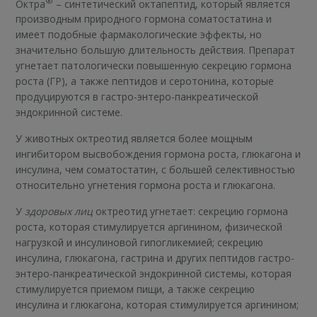
®
Октра
– синтетический октапептид, который является
производным природного гормона соматостатина и
имеет подобные фармакологические эффекты, но
значительно большую длительность действия. Препарат
угнетает патологически повышенную секрецию гормона
роста (ГР), а также пептидов и серотонина, которые
продуцируются в гастро-энтеро-панкреатической
эндокринной системе.
У животных октреотид является более мощным
ингибитором высвобождения гормона роста, глюкагона и
инсулина, чем соматостатин, с большей селективностью
относительно угнетения гормона роста и глюкагона.
У
здоровых лиц
октреотид угнетает: секрецию гормона
роста, которая стимулируется аргинином, физической
нагрузкой и инсулиновой гипогликемией; секрецию
инсулина, глюкагона, гастрина и других пептидов гастро-
энтеро-панкреатической эндокринной системы, которая
стимулируется приемом пищи, а также секрецию
инсулина и глюкагона, которая стимулируется аргинином;