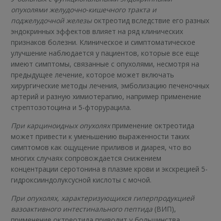
опухолями желудочно-кишечного тракта и
поджелудочной железы
октреотид вследствие его разных
эндокринных эффектов влияет на ряд клинических
признаков болезни. Клиническое и симптоматическое
улучшение наблюдается у пациентов, которые все еще
имеют симптомы, связанные с опухолями, несмотря на
предыдущее лечение, которое может включать
хирургические методы лечения, эмболизацию печеночных
артерий и разную химиотерапию, например применение
стрептозотоцина и 5-фторурацила.
При карциноидных опухолях
применение октреотида
может привести к уменьшению выраженности таких
симптомов как ощущение приливов и диарея, что во
многих случаях сопровождается снижением
концентрации серотонина в плазме крови и экскрецией 5-
гидроксииндолуксусной кислоты с мочой.
При опухолях, характеризующихся гиперпродукцией
вазоактивного интестинального пептида
(ВИП),
применение октреотида приводит у большинства