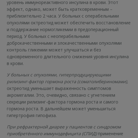
уровень иммунореактивного инсулина в крови. Этот
эффект, однако, может быть кратковременным –
приблизительно 2 часа. У больных с операбельными
опухолями октреотид может обеспечить восстановление
и поддержание нормогликемии в предоперационный
период. У больных с неоперабельными
доброкачественными и злокачественными опухолями
контроль гликемии может улучшаться и без
одновременного длительного снижения уровня инсулина
в крови.
У больных с опухолями, гиперпродуцирующими
рилизинг-фактор гормона роста (соматолибериномами),
октреотид уменьшает выраженность симптомов
акромегалии. Это, очевидно, связано с угнетением
секреции рилизинг-фактора гормона роста и самого
гормона роста. В дальнейшем может уменьшиться
гипертрофия гипофиза.
При рефрактерной диарее у пациентов с синдромом
приобретённого иммунодефицита (СПИД)
применение