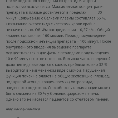
После подкожного введения октреотид быстро и
полностью всасывается. Максимальная концентрация
препарата в плазме достигается в пределах 30
минут. Связывание с белками плазмы составляет 65 %.
Связывание октреотида с клетками крови крайне
незначительно. Объём распределения – 0,27 л/кг. Общий
клиренс составляет 160 мл/мин. Период полувыведения
после подкожной инъекции препарата – 100 минут. После
внутривенного введения выведение препарата
осуществляется в две фазы с периодами полувыведения
10 и 90 минут соответственно. Большая часть введенной
дозы пептида выводится с калом, приблизительно 32 %
выводится в неизмененном виде с мочой. Нарушенная
функция почек не влияет на общую экспозицию (площадь
под кривой «концентрация-время») октреотида,
введенного подкожно. Способность к элиминации может
быть снижена на 30 % у больных циррозом печени,
однако это не касается пациентов со стеатозом печени.
Фармакодинамика