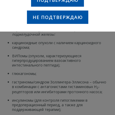
ПОДТВЕРЖДАЮ
имеют противопоказания к ней, а также для
кратковременного лечения в промежутках между
курсами лучевой терапии, пока полностью не
разовьется ее эффект.
НЕ ПОДТВЕРЖДАЮ
Облегчение симптомов, связанных с эндокринными
опухолями желудочно-кишечного тракта (ЖКТ) и
поджелудочной железы:
карциноидные опухоли с наличием карциноидного
синдрома;
ВИПомы (опухоли, характеризующиеся
гиперпродуцированием вазоактивного
интестинального пептида);
глюкагономы;
гастриномы/синдром Золлингера-Эллисона – обычно
в комбинации с антагонистами гистаминовых Н
-
2
рецепторов или ингибиторами протонного насоса;
инсулиномы (для контроля гипогликемии в
предоперационный период, а также для
поддерживающей терапии);