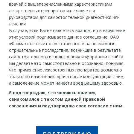
врачей с вышеперечисленными характеристиками
лекарственных препаратов и не является
руководством для самостоятельной диагностики или
лечения.
В случае, если Вы не являетесь врачом, но в нарушение
этих условий подписываете данное соглашение, ОАО
«Фармак» не несет ответственности за возможные
отрицательные последствия, возникшие в результате
самостоятельного использования информации с сайта.
Вы делаете это самостоятельно и осознанно, понимая,
Действующее вещество:
что применение лекарственных препаратов возможно
только по назначению врача после консультации с ним,
Октреотида ацетат
а самолечение может нанести вред Вашему здоровью.
Я подтверждаю, что являюсь врачом,
ПОКАЗАНИЯ К ПРИМЕНЕНИЮ:
ознакомился с текстом данной Правовой
Акромегалия
– для контроля основных проявлений
соглашения и подтверждаю свое согласие с ним.
заболевания и снижения уровней ГР и ИФР-1 в плазме
крови в тех случаях, когда отсутствует достаточный
эффект от хирургического лечения и лучевой терапии.
®
Октра
показана также для лечения больных
акромегалией, которые отказались от операции или