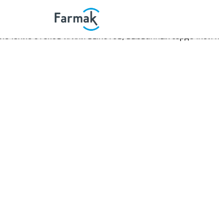
ПОКАЗАНИЯ К ПРИМЕНЕНИЮ:
эссенциальная гипертензия
лечение отеков и/или выпотов, вызванных сердечной 